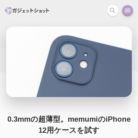
すべて
スマホ
PC関連
カメラ
ウェアラ
セール情報
スマートホーム
アクションカメラ
カメラ
回線
iPhone
iPad
Mac
Android
コラム
ガイド
ニュース
オーディオ
周辺機器
0.3mmの超薄型。memumiのiPhone
12用ケースを試す