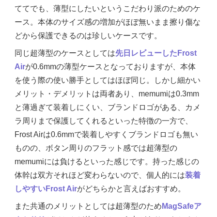
ててでも、薄型にしたいというこだわり派のためのケ
ース。本体のサイズ感の増加がほぼ無いまま擦り傷な
どから保護できるのは珍しいケースです。
同じ超薄型のケースとしては
先日レビューしたFrost
Air
が0.6mmの薄型ケースとなっておりますが、本体
を使う際の使い勝手としてはほぼ同じ。しかし細かい
メリット・デメリットは両者あり、memumiは0.3mm
と薄過ぎて装着しにくい、ブランドロゴがある、カメ
ラ周りまで保護してくれるといった特徴の一方で、
Frost Airは0.6mmで装着しやすくブランドロゴも無い
ものの、ボタン周りのフラット感では超薄型の
memumiには負けるといった感じです。持った感じの
体幹は双方それほど変わらないので、個人的には
装着
しやすいFrost Air
がどちらかと言えばおすすめ。
また共通のメリットとしては超薄型のため
MagSafeア