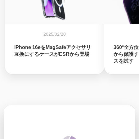
2025/02/20
iPhone 16eをMagSafeアクセサリ
360°全方
互換にするケースがESRから登場
から保護する
スを試す