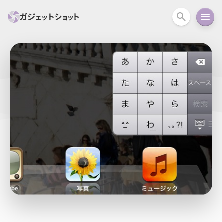
すべて
スマホ
PC関連
カメラ
ウェアラ
セール情報
スマートホーム
アクションカメラ
カメラ
回線
iPhone
iPad
Mac
Android
コラム
ガイド
ニュース
オーディオ
周辺機器