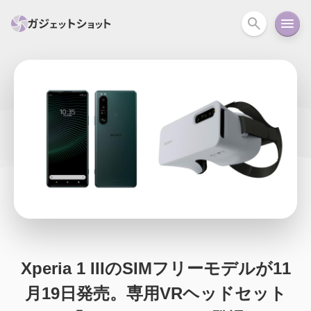
すべて
スマホ
PC関連
カメラ
ウェアラ
セール情報
スマートホーム
アクションカメラ
カメラ
回線
iPhone
iPad
Mac
Android
コラム
ガイド
ニュース
オーディオ
周辺機器
Xperia 1 IIIのSIMフリーモデルが11
月19日発売。専用VRヘッドセット