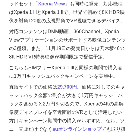
ッドセット「
Xperia View
」も同時に発売。対応機種
はXperia 1 IIIとXperia 1 IIで、世界で初めて8K HDR映
像を対角120度の広視野角でVR視聴できるデバイス。
対応コンテンツはDMM動画、360Channel、Xperia
Viewアプリケーションのサポートする映像コンテンツ
の3種類。また、11月19日の発売日からは乃木坂46の
8K HDR VR特典映像が期間限定で配信予定。
こちらもSIMフリーXperia 1 IIIと同様の期間で購入者
に1万円キャッシュバックキャンペーンを実施中。
直販サイトでの価格は
29,700円
。価格に対してのキャ
ッシュバック金額の割合が大きく1万円キャッシュバ
ックを含めると2万円を切るので、Xperiaの4Kの高解
像度ディスプレイを至近距離のVRとして活用したい
方はキャンペーン期間中の購入がおすすめ。なお、ソ
ニー直販だけでなく
auオンラインショップ
でも取り扱