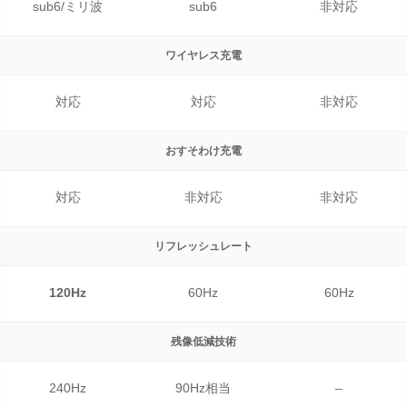
sub6/ミリ波
sub6
非対応
ワイヤレス
充電
対応
対応
非対応
おすそわけ
充電
対応
非対応
非対応
リフレッシュレート
120Hz
60Hz
60Hz
残像低減技術
240Hz
90Hz相当
–