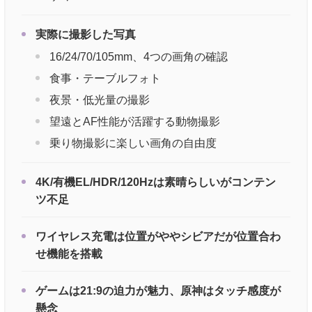
実際に撮影した写真
16/24/70/105mm、4つの画角の確認
食事・テーブルフォト
夜景・低光量の撮影
望遠とAF性能が活躍する動物撮影
乗り物撮影に楽しい画角の自由度
4K/有機EL/HDR/120Hzは素晴らしいがコンテン
ツ不足
ワイヤレス充電は位置がややシビアだが位置合わ
せ機能を搭載
ゲームは21:9の迫力が魅力、原神はタッチ感度が
懸念