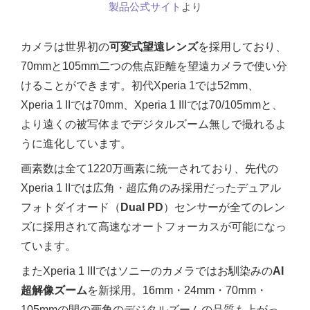
製品公式サイト
より
カメラは世界初の
可変式望遠レンズ
を採用しており、
70mmと105mm二つの焦点距離を望遠カメラで使い分
けることができます。初代Xperia 1では52mm、
Xperia 1 IIでは70mm、Xperia 1 IIIでは70/105mmと、
より遠くの被写体までデジタルズーム無しで撮れるよ
うに進化しています。
画素数は全て1220万画素に統一されており、先代の
Xperia 1 IIでは広角・超広角のみ採用だったデュアル
フォトダイオード（
Dual PD
）センサーが全てのレン
ズに採用されて高速なオートフォーカスが可能になっ
ています。
またXperia 1 IIIではソニーのカメラではお馴染みの
AI
超解像ズーム
を新採用。16mm・24mm・70mm・
105mmの間の画角のデジタルズームの品質も上がっ