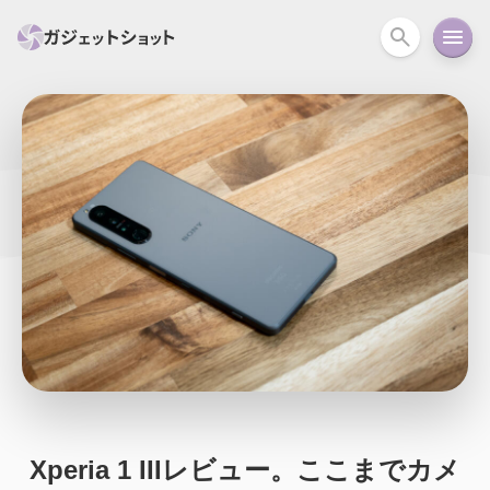
すべて
スマホ
PC関連
カメラ
ウェアラ
セール情報
スマートホーム
アクションカメラ
カメラ
回線
iPhone
iPad
Mac
Android
コラム
ガイド
ニュース
オーディオ
周辺機器
Xperia 1 IIIレビュー。ここまでカメ