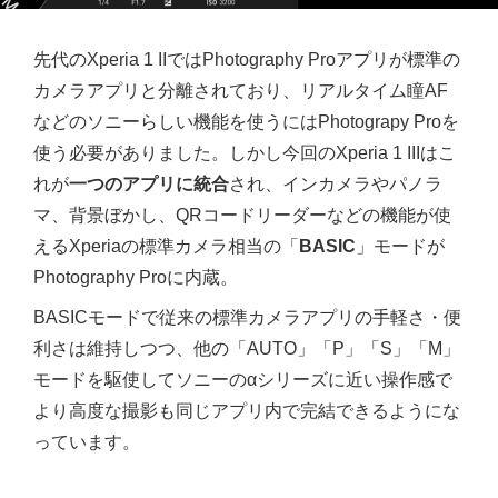
先代のXperia 1 IIではPhotography Proアプリが標準の
カメラアプリと分離されており、リアルタイム瞳AF
などのソニーらしい機能を使うにはPhotograpy Proを
使う必要がありました。しかし今回のXperia 1 IIIはこ
れが
一つのアプリに統合
され、インカメラやパノラ
マ、背景ぼかし、QRコードリーダーなどの機能が使
えるXperiaの標準カメラ相当の「
BASIC
」モードが
Photography Proに内蔵。
BASICモードで従来の標準カメラアプリの手軽さ・便
利さは維持しつつ、他の「AUTO」「P」「S」「M」
モードを駆使してソニーのαシリーズに近い操作感で
より高度な撮影も同じアプリ内で完結できるようにな
っています。