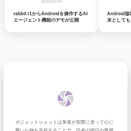
2025/02/20
rabbit r1からAndroidを操作するAI
Android
エージェント機能のデモが公開
末としても
ガジェットショットは筆者が実際に使って心に
響いた物を共有することで、読者の明日の愛用