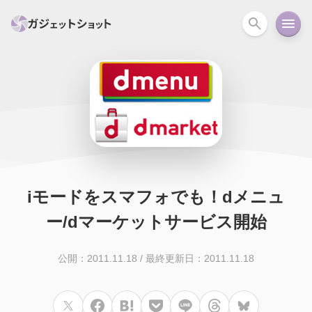
すべて
スマホ
PC関連
カメラ
ウェアラ
セール情報
スマートホーム
アクションカメラ
カメラ
回線
iPhone
iPad
Mac
Android
コラム
iモードをスマフォでも！dメニュ
ガイド
ニュース
オーディオ
周辺機器
ー/dマーケットサービス開始
公開：2011.11.18
/
最終更新日：2011.11.18