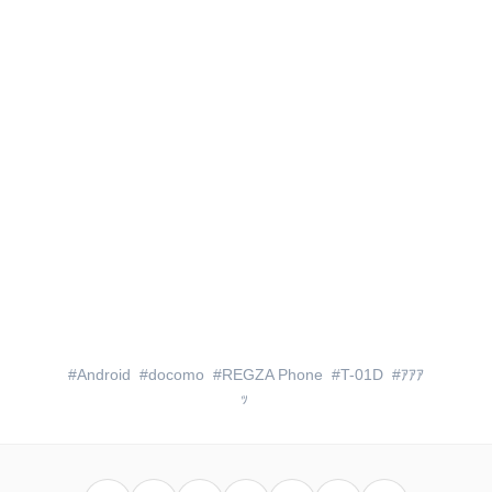
Android
docomo
REGZA Phone
T-01D
ｱｱｱ
ｯ