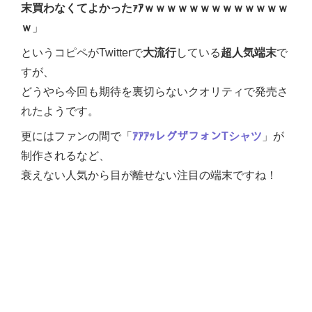
末買わなくてよかったｧｱｗｗｗｗｗｗｗｗｗｗｗｗｗ
ｗ
」
というコピペがTwitterで
大流行
している
超人気端末
で
すが、
どうやら今回も期待を裏切らないクオリティで発売さ
れたようです。
更にはファンの間で「
ｱｱｱｯレグザフォンTシャツ
」が
制作されるなど、
衰えない人気から目が離せない注目の端末ですね！