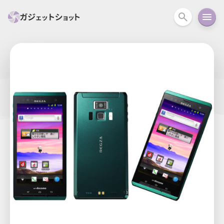
すべて
スマホ
PC関連
カメラ
ウェアラ
セール情報
スマートホーム
アクションカメラ
カメラ
回線
iPhone
iPad
Mac
Android
コラム
ガイド
ニュース
オーディオ
周辺機器