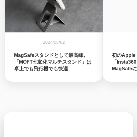
2024/05/02
MagSafeスタンドとして最高峰。
初のApple
「MOFT七変化マルチスタンド」は
「Insta36
卓上でも飛行機でも快適
MagSaf