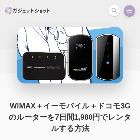
すべて
スマホ
PC関連
カメラ
ウェアラ
セール情報
スマートホーム
アクションカメラ
カメラ
回線
iPhone
iPad
Mac
Android
コラム
ガイド
ニュース
オーディオ
周辺機器
WiMAX＋イーモバイル＋ドコモ3G
のルーターを7日間1,980円でレンタ
ルする方法