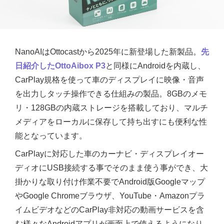
NanoAIはOttocastから2025年に新登場した新製品。
先
日紹介したOttoAibox P3
と同様にAndroidを内蔵し、
CarPlay規格を使って車のディスプレイに映像・音声
を出力しタッチ操作できる仕組みの製品。8GBのメモ
リ・128GBの内蔵ストレージを搭載しており、マルチ
メディアをローカルに保存して持ち出すにも便利な性
能となっています。
CarPlayに対応した車のカーナビ・ディスプレイオー
ディオにUSB接続する事でそのまま使う事ができ、大
掛かりな取り付け作業不要でAndroid版Googleマップ
やGoogle Chromeブラウザ、YouTube・Amazonプラ
イムビデオなどのCarPlay非対応の動画サービスを含
む様々なAndroidアプリが画面上で使えるようになり