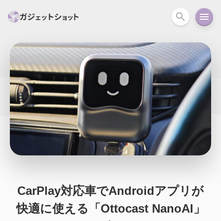
すべて
スマホ
PC関連
カメラ
ウェアラ
セール情報
スマートホーム
アクションカメラ
カメラ
回線
iPhone
iPad
Mac
Android
コラム
ガイド
ニュース
オーディオ
周辺機器
CarPlay対応車でAndroidアプリが
快適に使える「Ottocast NanoAI」