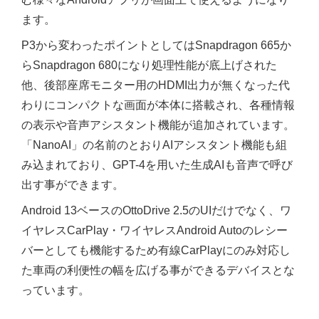
ます。
P3から変わったポイントとしてはSnapdragon 665か
らSnapdragon 680になり処理性能が底上げされた
他、後部座席モニター用のHDMI出力が無くなった代
わりにコンパクトな画面が本体に搭載され、各種情報
の表示や音声アシスタント機能が追加されています。
「NanoAI」の名前のとおりAIアシスタント機能も組
み込まれており、GPT-4を用いた生成AIも音声で呼び
出す事ができます。
Android 13ベースのOttoDrive 2.5のUIだけでなく、ワ
イヤレスCarPlay・ワイヤレスAndroid Autoのレシー
バーとしても機能するため有線CarPlayにのみ対応し
た車両の利便性の幅を広げる事ができるデバイスとな
っています。