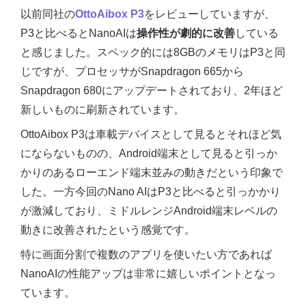
以前同社の
OttoAibox P3
をレビューしていますが、
P3と比べるとNanoAIは
操作性が劇的に改善
している
と感じました。スペック的には8GBのメモリはP3と同
じですが、プロセッサがSnapdragon 665から
Snapdragon 680にアップデートされており、2年ほど
新しいものに刷新されています。
OttoAibox P3は車載デバイスとして見るとそれほど気
にならないものの、Android端末として見ると引っか
かりのあるローエンド端末並みの動きだという印象で
した。一方今回のNano AIはP3と比べると引っかかり
が激減しており、ミドルレンジAndroid端末レベルの
動きに改善されたという感覚です。
特に画面分割で複数のアプリを使いたい方であれば
NanoAIの性能アップは非常に嬉しいポイントとなっ
ています。