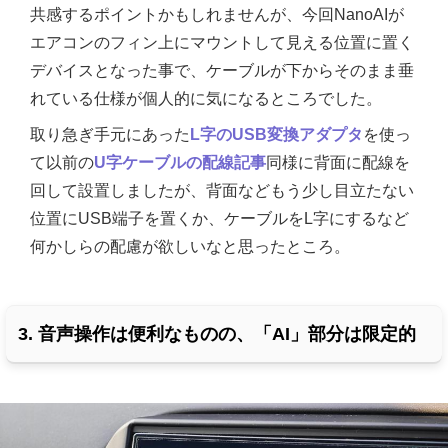
共感するポイントかもしれませんが、今回NanoAIが
エアコンのフィン上にマウントして見える位置に置く
デバイスとなった事で、ケーブルが下からそのまま垂
れている仕様が個人的に気になるところでした。
取り急ぎ手元にあった
L字のUSB変換アダプタ
を使っ
て以前の
U字ケーブルの配線記事
同様に背面に配線を
回して設置しましたが、背面などもう少し目立たない
位置にUSB端子を置くか、ケーブルをL字にするなど
何かしらの配慮が欲しいなと思ったところ。
3. 音声操作は便利なものの、「AI」部分は限定的