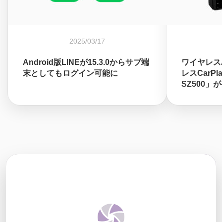
2025/03/17
Android版LINEが15.3.0からサブ端
ワイヤレスAn
末としてもログイン可能に
レスCarP
SZ500」