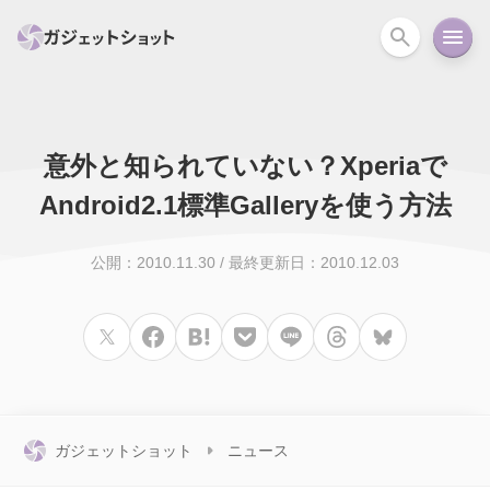
意外と知られていない？Xperiaで
すべて
スマホ
PC関連
カメラ
ウェアラ
Android2.1標準Galleryを使う方法
セール情報
スマートホーム
アクションカメラ
カメラ
公開：2010.11.30
/
最終更新日：2010.12.03
回線
iPhone
iPad
Mac
Android
コラム
ガイド
ニュース
オーディオ
周辺機器
ガジェットショット
ニュース