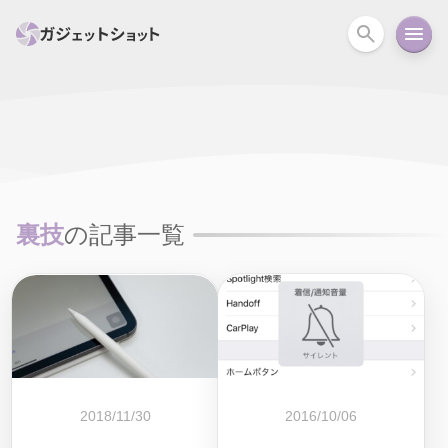
すべて
スマホ
PC関連
カメラ
ウェアラ
セール情報
スマートホーム
アクションカメラ
カメラ
裏技
の記事一覧
回線
iPhone
iPad
Mac
Android
コラム
ガイド
ニュース
オーディオ
周辺機器
2018/11/30
2016/10/06