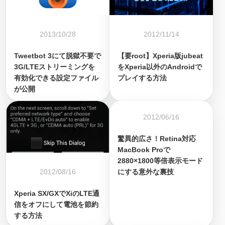
2013/10/28
2012/11/14
Tweetbot 3にて脱獄不要で
【要root】Xperia版jubeat
3G/LTEストリーミングを
をXperia以外のAndroidで
有効化できる設定ファイル
プレイする方法
が公開
2012/06/16
驚異的広さ！Retina対応
MacBook Proで
2880×1800等倍表示モード
2012/08/16
にする意外な裏技
Xperia SX/GXでXiのLTE通
信をオフにして電池を節約
する方法