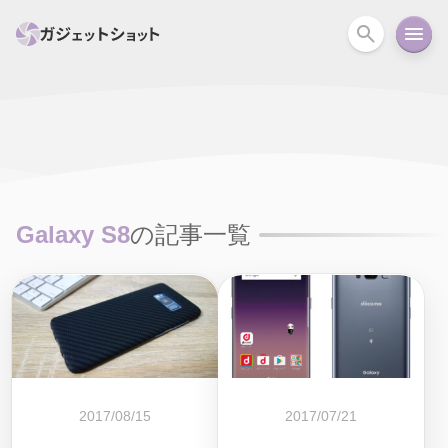
すべて
スマホ
PC関連
カメラ
ウェアラ
セール情報
スマートホーム
アクションカメラ
カメラ
Galaxy S8
の記事一覧
回線
iPhone
iPad
Mac
Android
コラム
ガイド
ニュース
オーディオ
周辺機器
2017/08/15
2017/07/21