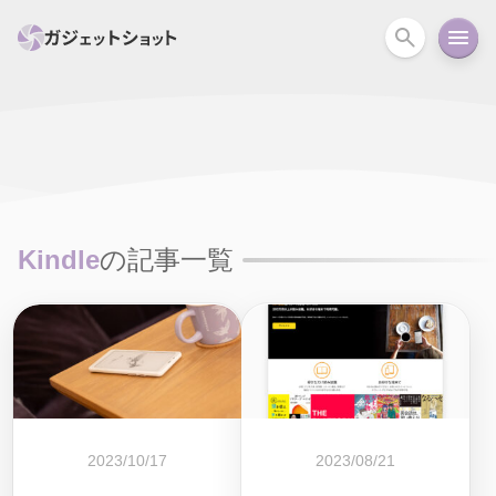
すべて
スマホ
PC関連
カメラ
ウェアラ
セール情報
スマートホーム
アクションカメラ
カメラ
Kindle
の記事一覧
回線
iPhone
iPad
Mac
Android
コラム
ガイド
ニュース
オーディオ
周辺機器
2023/10/17
2023/08/21