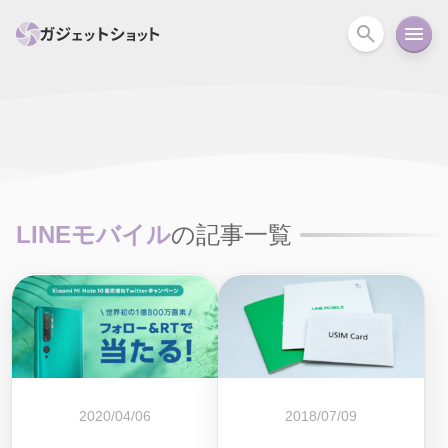
すべて
スマホ
PC関連
カメラ
ウェアラ
セール情報
スマートホーム
アクションカメラ
カメラ
LINEモバイル
の記事一覧
回線
iPhone
iPad
Mac
Android
コラム
ガイド
ニュース
オーディオ
周辺機器
2020/04/06
2018/07/09