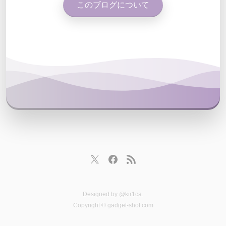
このブログについて
Designed by
@kir1ca
.
Copyright © gadget-shot.com