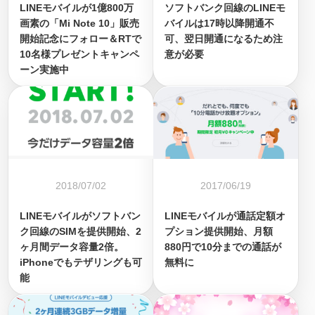
LINEモバイルが1億800万
ソフトバンク回線のLINEモ
画素の「Mi Note 10」販売
バイルは17時以降開通不
開始記念にフォロー＆RTで
可、翌日開通になるため注
10名様プレゼントキャンペ
意が必要
ーン実施中
2018/07/02
2017/06/19
LINEモバイルがソフトバン
LINEモバイルが通話定額オ
ク回線のSIMを提供開始、2
プション提供開始、月額
ヶ月間データ容量2倍。
880円で10分までの通話が
iPhoneでもテザリングも可
無料に
能