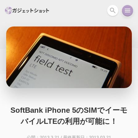
すべて
スマホ
PC関連
カメラ
ウェアラ
セール情報
スマートホーム
アクションカメラ
カメラ
回線
iPhone
iPad
Mac
Android
コラム
ガイド
ニュース
オーディオ
周辺機器
SoftBank iPhone 5のSIMでイーモ
バイルLTEの利用が可能に！
公開：2013.3.21
/
最終更新日：2013.03.21