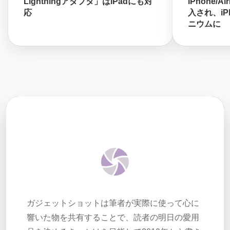
Lightningアダプタ」はiPadにも対
iPhone/A
応
入され、iPh
ニウムに
ガジェットショットは筆者が実際に使って心に
響いた物を共有することで、読者の明日の愛用