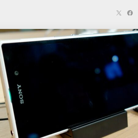
連
カメラ
ウェアラブル
スマートホーム
車・バイク
オ
ションカメラ
カメラ
回線
iPhone
iPad
Mac
Andr