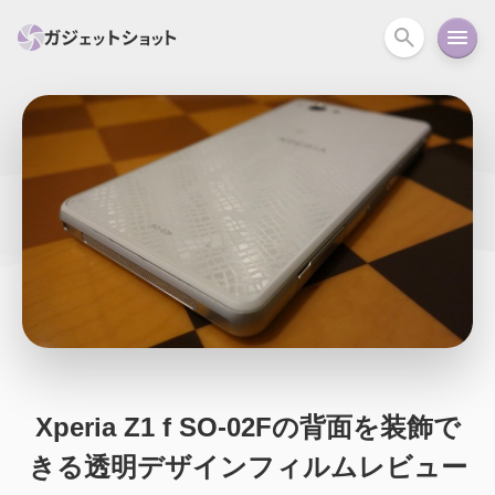
すべて
スマホ
PC関連
カメラ
ウェアラ
セール情報
スマートホーム
アクションカメラ
カメラ
回線
iPhone
iPad
Mac
Android
コラム
ガイド
ニュース
オーディオ
周辺機器
Xperia Z1 f SO-02Fの背面を装飾で
きる透明デザインフィルムレビュー