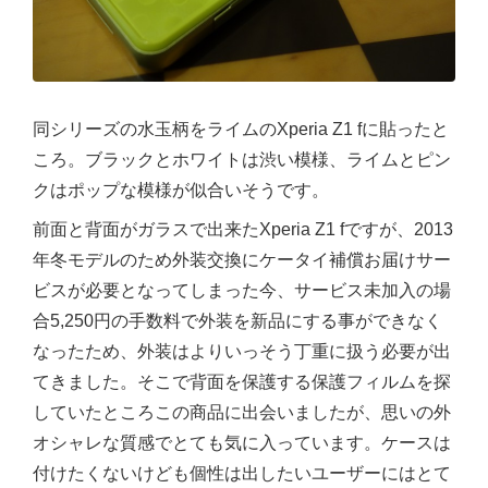
同シリーズの水玉柄をライムのXperia Z1 fに貼ったと
ころ。ブラックとホワイトは渋い模様、ライムとピン
クはポップな模様が似合いそうです。
前面と背面がガラスで出来たXperia Z1 fですが、2013
年冬モデルのため外装交換にケータイ補償お届けサー
ビスが必要となってしまった今、サービス未加入の場
合5,250円の手数料で外装を新品にする事ができなく
なったため、外装はよりいっそう丁重に扱う必要が出
てきました。そこで背面を保護する保護フィルムを探
していたところこの商品に出会いましたが、思いの外
オシャレな質感でとても気に入っています。ケースは
付けたくないけども個性は出したいユーザーにはとて