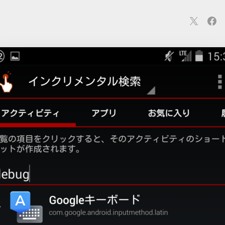
連
カメラ
ウェアラブル
スマートホーム
車・バイク
オ
ションカメラ
カメラ
回線
iPhone
iPad
Mac
Andr