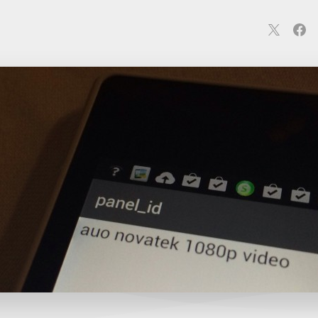
連
カメラ
ウェアラブル
スマートホーム
車・バイク
オ
ションカメラ
カメラ
回線
iPhone
iPad
Mac
Andr