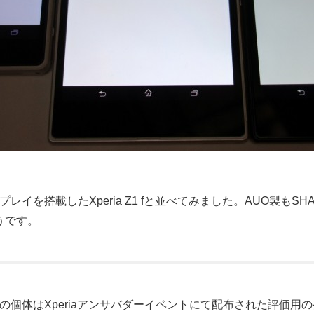
を搭載したXperia Z1 fと並べてみました。AUO製もSHARP製も
うです。
 Ultraの個体はXperiaアンサバダーイベントにて配布された評