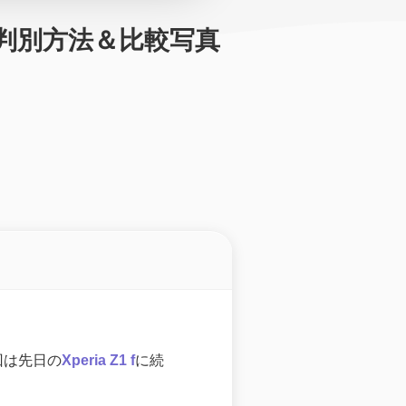
プレイ判別方法＆比較写真
今回は先日の
Xperia Z1 f
に続