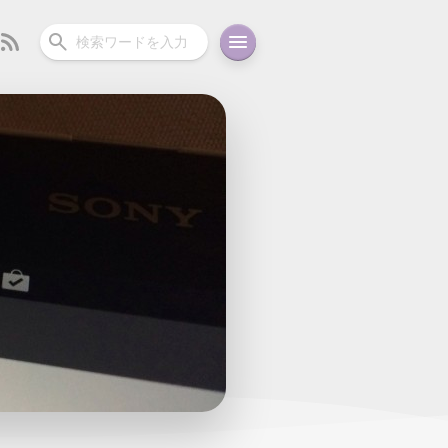
ーディオ
充電関連
その他
oid
コラム
ガイド