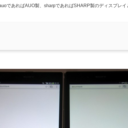
uoであればAUO製、sharpであればSHARP製のディスプレ