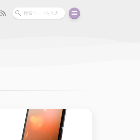
ーディオ
充電関連
その他
oid
コラム
ガイド