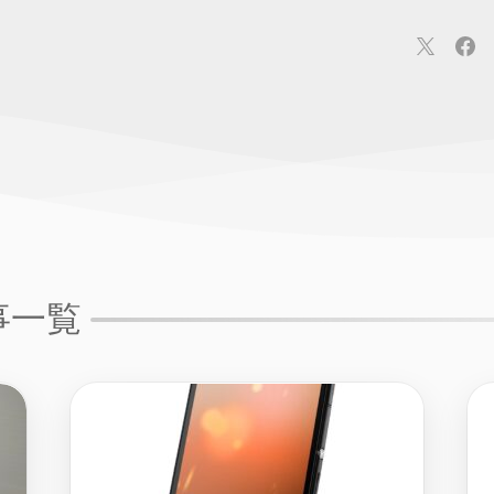
連
カメラ
ウェアラブル
スマートホーム
車・バイク
オ
ションカメラ
カメラ
回線
iPhone
iPad
Mac
Andr
事一覧