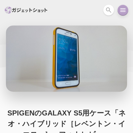
すべて
スマホ
PC関連
カメラ
ウェアラ
セール情報
スマートホーム
アクションカメラ
カメラ
回線
iPhone
iPad
Mac
Android
コラム
ガイド
ニュース
オーディオ
周辺機器
SPIGENのGALAXY S5用ケース「ネ
オ・ハイブリッド［レベントン・イ