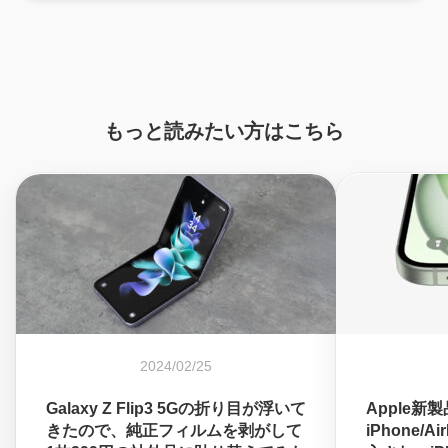
もっと読みたい方はこちら
2024/02/25
Galaxy Z Flip3 5Gの折り目が浮いて
Apple新
きたので、純正フィルムを剥がして
iPhone/A