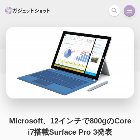
すべて
スマホ
PC関連
カメラ
ウェアラ
セール情報
スマートホーム
アクションカメラ
カメラ
回線
iPhone
iPad
Mac
Android
コラム
ガイド
ニュース
オーディオ
周辺機器
Microsoft、12インチで800gのCore
i7搭載Surface Pro 3発表