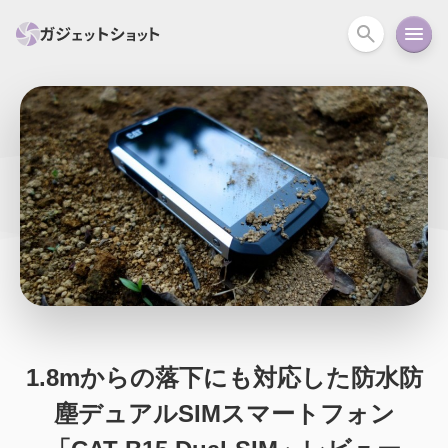
すべて
スマホ
PC関連
カメラ
ウェアラ
セール情報
スマートホーム
アクションカメラ
カメラ
回線
iPhone
iPad
Mac
Android
コラム
ガイド
ニュース
オーディオ
周辺機器
1.8mからの落下にも対応した防水防
塵デュアルSIMスマートフォン