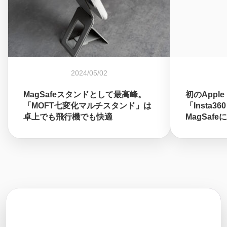
2024/05/02
MagSafeスタンドとして最高峰。
初のApple
「MOFT七変化マルチスタンド」は
「Insta36
卓上でも飛行機でも快適
MagSaf