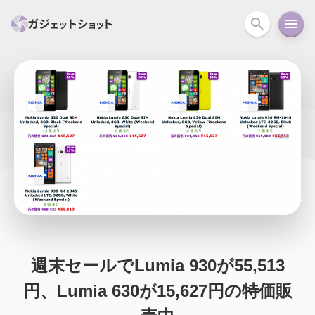
すべて
スマホ
PC関連
カメラ
ウェアラ
セール情報
スマートホーム
アクションカメラ
カメラ
回線
iPhone
iPad
Mac
Android
コラム
ガイド
ニュース
オーディオ
周辺機器
週末セールでLumia 930が55,513
円、Lumia 630が15,627円の特価販