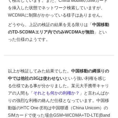
く検出しています。また、China MobileのSIMカード
を挿入した状態でネットワーク検索していますが、
WCDMAに制限がかかっている様子はありません。
どうやら、上記の検証の結果を見る限りは「
中国移動
のTD-SCDMAエリア内でのみWCDMAが無効
」とい
った仕様のようです。
以上が検証してみた結果でした。
中国移動の縄張りの
中では他社の3Gは使わせない
という強い利権を感じ
る仕様である事が分かりました。某元大手携帯キャリ
アの人間も「
それとも何かの利権か？
」と言わんばか
りの強烈な利権の絡んだ仕様となっています。中国移
動版のHTC One (E8)は中国聯通（China Unicom）の
SIMカードで使った場合GSM+WCDMA+TD-LTE(Band