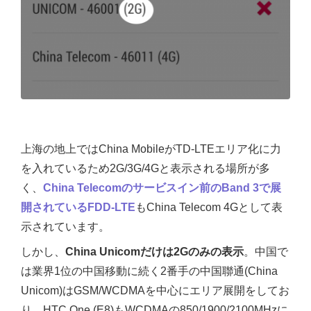
上海の地上ではChina MobileがTD-LTEエリア化に力
を入れているため2G/3G/4Gと表示される場所が多
く、
China Telecomのサービスイン前のBand 3で展
開されているFDD-LTE
もChina Telecom 4Gとして表
示されています。
しかし、
China Unicomだけは2Gのみの表示
。中国で
は業界1位の中国移動に続く2番手の中国聯通(China
Unicom)はGSM/WCDMAを中心にエリア展開をしてお
り、HTC One (E8)もWCDMAの850/1900/2100MHzに