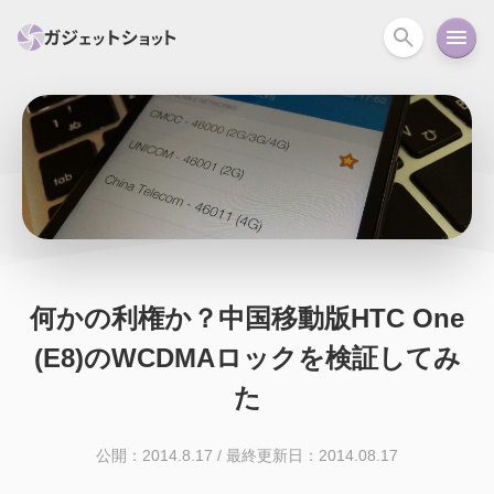
すべて
スマホ
PC関連
カメラ
ウェアラ
セール情報
スマートホーム
アクションカメラ
カメラ
回線
iPhone
iPad
Mac
Android
コラム
何かの利権か？中国移動版HTC One
ガイド
ニュース
オーディオ
周辺機器
(E8)のWCDMAロックを検証してみ
た
公開：2014.8.17
/
最終更新日：2014.08.17