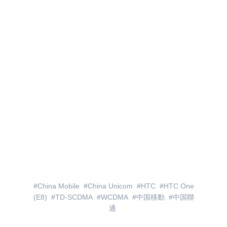
China Mobile
China Unicom
HTC
HTC One
(E8)
TD-SCDMA
WCDMA
中国移動
中国聯
通