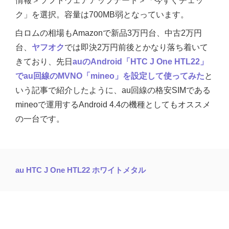
情報＞ソフトウェアアップデート＞「今すぐチェッ
ク」を選択。容量は700MB弱となっています。
白ロムの相場もAmazonで新品3万円台、中古2万円
台、
ヤフオク
では即決2万円前後とかなり落ち着いて
きており、先日
auのAndroid「HTC J One HTL22」
でau回線のMVNO「mineo」を設定して使ってみた
と
いう記事で紹介したように、au回線の格安SIMである
mineoで運用するAndroid 4.4の機種としてもオススメ
の一台です。
au HTC J One HTL22 ホワイトメタル