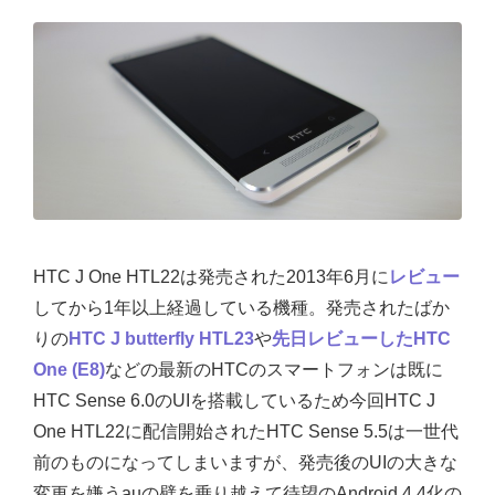
HTC J One HTL22は発売された2013年6月に
レビュー
してから1年以上経過している機種。発売されたばか
りの
HTC J butterfly HTL23
や
先日レビューしたHTC
One (E8)
などの最新のHTCのスマートフォンは既に
HTC Sense 6.0のUIを搭載しているため今回HTC J
One HTL22に配信開始されたHTC Sense 5.5は一世代
前のものになってしまいますが、発売後のUIの大きな
変更を嫌うauの壁を乗り越えて待望のAndroid 4.4化の