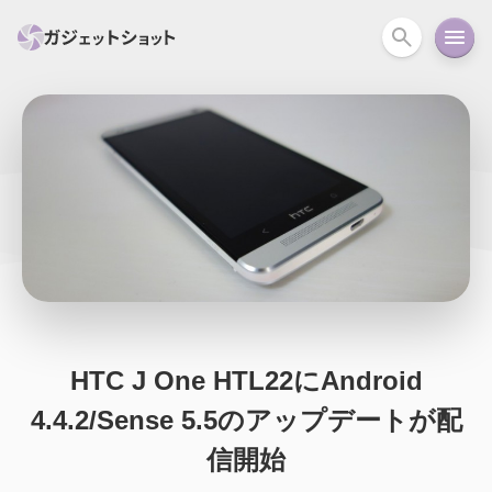
すべて
スマホ
PC関連
カメラ
ウェアラ
セール情報
スマートホーム
アクションカメラ
カメラ
回線
iPhone
iPad
Mac
Android
コラム
ガイド
ニュース
オーディオ
周辺機器
HTC J One HTL22にAndroid
4.4.2/Sense 5.5のアップデートが配
信開始