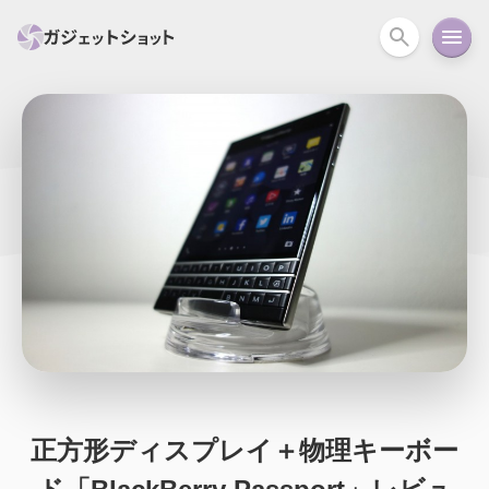
すべて
スマホ
PC関連
カメラ
ウェアラ
セール情報
スマートホーム
アクションカメラ
カメラ
回線
iPhone
iPad
Mac
Android
コラム
ガイド
ニュース
オーディオ
周辺機器
正方形ディスプレイ＋物理キーボー