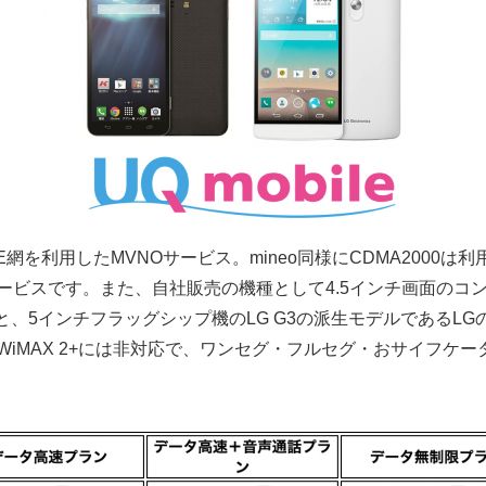
4G LTE網を利用したMVNOサービス。mineo同様にCDMA2000は利
ービスです。また、自社販売の機種として4.5インチ画面のコ
と、5インチフラッグシップ機のLG G3の派生モデルであるLGの「L
iMAX 2+には非対応で、ワンセグ・フルセグ・おサイフケ