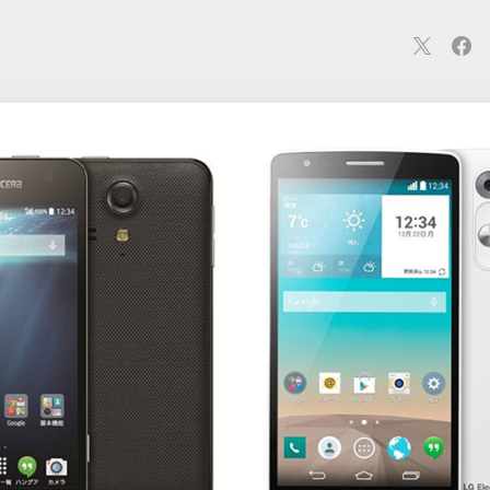
連
カメラ
ウェアラブル
スマートホーム
車・バイク
オ
ションカメラ
カメラ
回線
iPhone
iPad
Mac
Andr