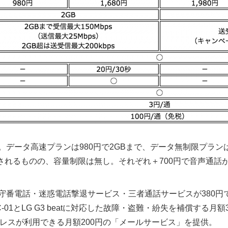
データ高速プランは980円で2GBまで、データ無制限プランは速
制限されるものの、容量制限は無し。それぞれ＋700円で音声通
守番電話・迷惑電話撃退サービス・三者通話サービスが380円
01とLG G3 beatに対応した故障・盗難・紛失を補償する月
pのアドレスが利用できる月額200円の「メールサービス」を提供。