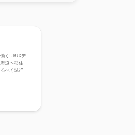
くUI/UXデ
北海道へ移住
するべく試行