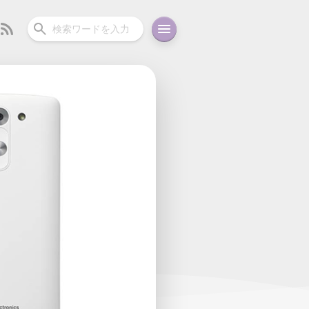
ーディオ
充電関連
その他
oid
コラム
ガイド