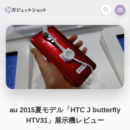
すべて
スマホ
PC関連
カメラ
ウェアラ
セール情報
スマートホーム
アクションカメラ
カメラ
回線
iPhone
iPad
Mac
Android
コラム
ガイド
ニュース
オーディオ
周辺機器
au 2015夏モデル「HTC J butterfly
HTV31」展示機レビュー