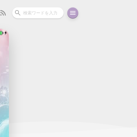
ーディオ
充電関連
その他
oid
コラム
ガイド