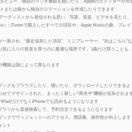
1で音楽、インタビュー、独自のラジオ番組を聴いたり、Appleのエディタ
トまたは曲から独自のステーションを作成したりできます
ーしているアーティストから発信される思い、写真、音楽、ビデオを見た
sic）: iTunesで購入したすべての項目や、Apple Musicの曲
が一新され、“最近追加した項目”、ミニプレーヤー、“次はこちら”
 今まで通り、お気に入りの音楽を買うのに最適な場所です。1曲だけ買うこ
スや機能は国によって異なります
ディオブックをブラウズしたり、聴いたり、ダウンロードしたりできる
合わせてデザインされた、まったく新しい“再生中”機能が追加されま
”のブックがiPadだけでなくiPhoneでも読めるようになります
イブラリから直接検索して、予約注文できるようになります
で作成されたブックでウィジェットへのアクセス、用語集、操作性が向上します
ォント