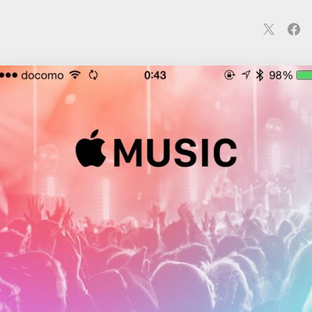
連
カメラ
ウェアラブル
スマートホーム
車・バイク
オ
ションカメラ
カメラ
回線
iPhone
iPad
Mac
Andr