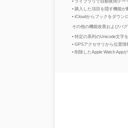
• ライブラリで自動夜間テ
• 購入した項目を隠す機能
• iCloudからブックを
その他の機能改善およびバグ
• 特定の系列のUnicod
• GPSアクセサリから位
• 削除したApple Watc