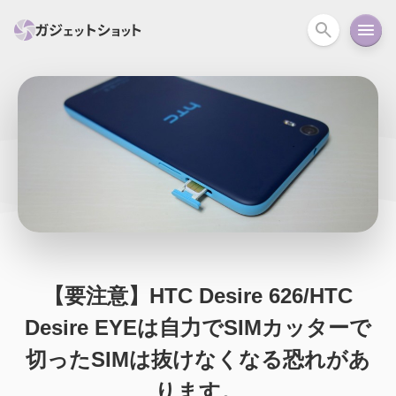
すべて
スマホ
PC関連
カメラ
ウェアラ
セール情報
スマートホーム
アクションカメラ
カメラ
回線
iPhone
iPad
Mac
Android
コラム
ガイド
ニュース
オーディオ
周辺機器
【要注意】HTC Desire 626/HTC
Desire EYEは自力でSIMカッターで
切ったSIMは抜けなくなる恐れがあ
ります。