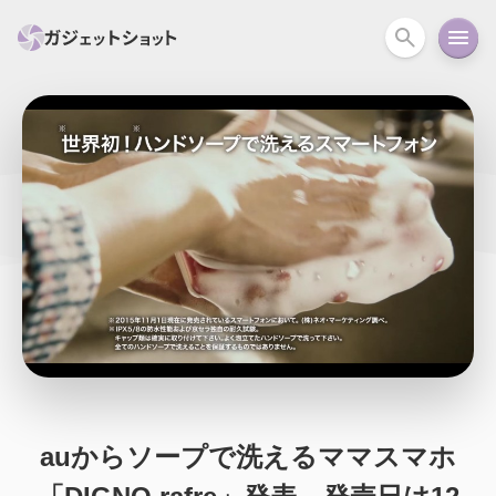
すべて
スマホ
PC関連
カメラ
ウェアラ
セール情報
スマートホーム
アクションカメラ
カメラ
回線
iPhone
iPad
Mac
Android
コラム
ガイド
ニュース
オーディオ
周辺機器
auからソープで洗えるママスマホ