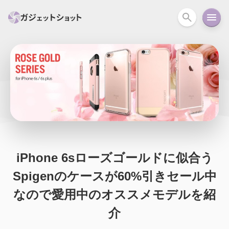
すべて
スマホ
PC関連
カメラ
ウェアラ
セール情報
スマートホーム
アクションカメラ
カメラ
回線
iPhone
iPad
Mac
Android
コラム
ガイド
ニュース
オーディオ
周辺機器
iPhone 6sローズゴールドに似合う
Spigenのケースが60%引きセール中
なので愛用中のオススメモデルを紹
介