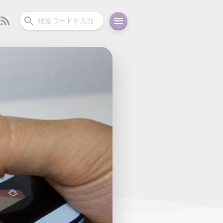
ーディオ
充電関連
その他
oid
コラム
ガイド