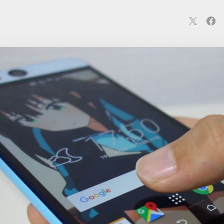
連
カメラ
ウェアラブル
スマートホーム
車・バイク
オ
ションカメラ
カメラ
回線
iPhone
iPad
Mac
Andr