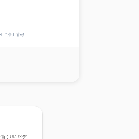
M
特価情報
くUI/UXデ