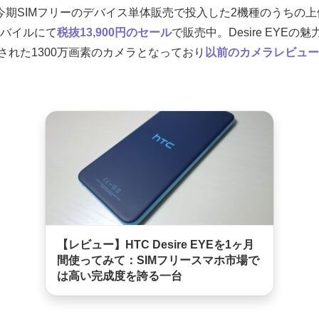
はHTCが今期SIMフリーのデバイス単体販売で投入した2機種のうち
天モバイルにて
税抜13,900円のセール
で販売中。Desire EYEの
された1300万画素のカメラとなっており
以前のカメラレビュー
【レビュー】HTC Desire EYEを1ヶ月
間使ってみて：SIMフリースマホ市場で
は高い完成度を誇る一台