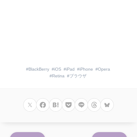
BlackBerry
iOS
iPad
iPhone
Opera
Retina
ブラウザ