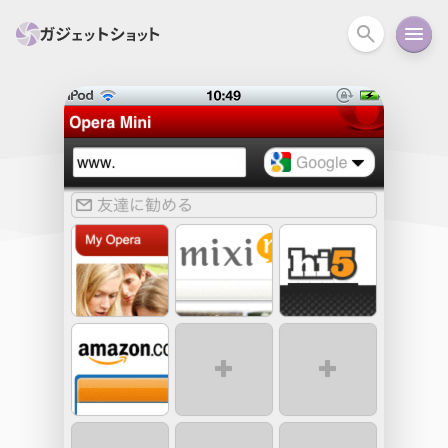
すべて
スマホ
PC関連
カメラ
ウェアラ
セール情報
スマートホーム
アクションカメラ
カメラ
回線
iPhone
iPad
Mac
Android
コラム
ガイド
ニュース
オーディオ
周辺機器