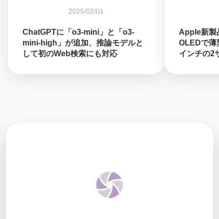
2025/02/01
ChatGPTに「o3-mini」と「o3-
Apple新製
mini-high」が追加、推論モデルと
OLEDで薄型
して初のWeb検索にも対応
インチの2