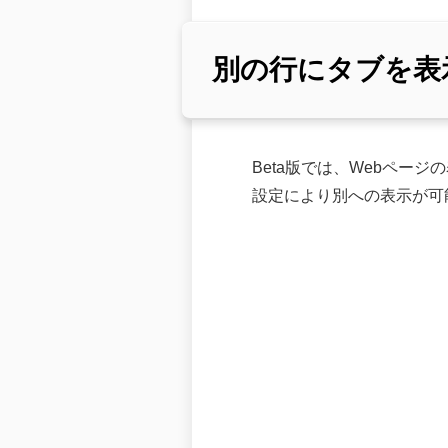
別の行にタブを表
Beta版では、Webペ
設定により別への表示が可