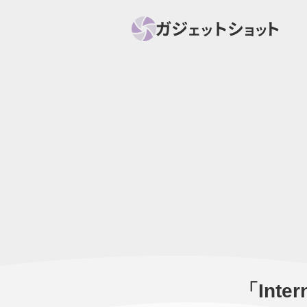
すべて
スマホ
PC関
セール情報
スマートホーム
アク
ニュース
オーディオ
周辺機器
「Inte