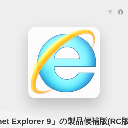
連
カメラ
ウェアラブル
スマートホーム
車・バイク
オ
ションカメラ
カメラ
回線
iPhone
iPad
Mac
Andr
rnet Explorer 9」の製品候補版(R