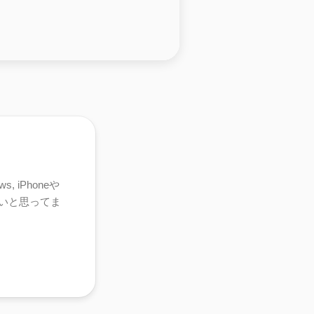
, iPhoneや
いいと思ってま