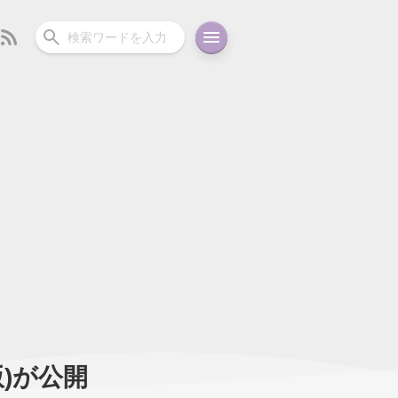
ーディオ
充電関連
その他
oid
コラム
ガイド
C版)が公開