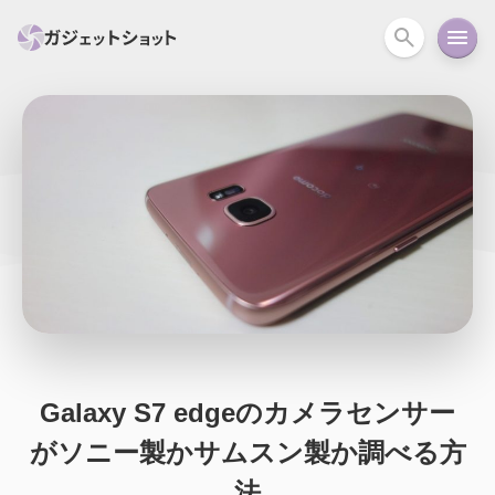
すべて
スマホ
PC関連
カメラ
ウェアラ
セール情報
スマートホーム
アクションカメラ
カメラ
回線
iPhone
iPad
Mac
Android
コラム
ガイド
ニュース
オーディオ
周辺機器
Galaxy S7 edgeのカメラセンサー
がソニー製かサムスン製か調べる方
法