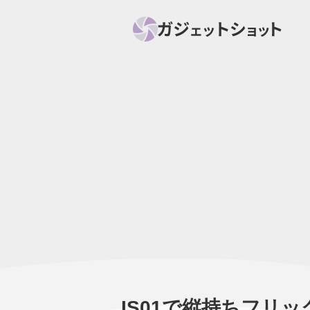
すべて
スマホ
PC関
セール情報
スマートホーム
アク
ニュース
オーディオ
周辺機器
IS01で縦持ちフリック