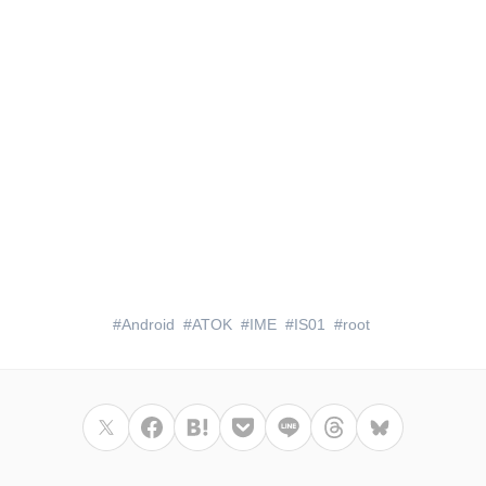
Android
ATOK
IME
IS01
root