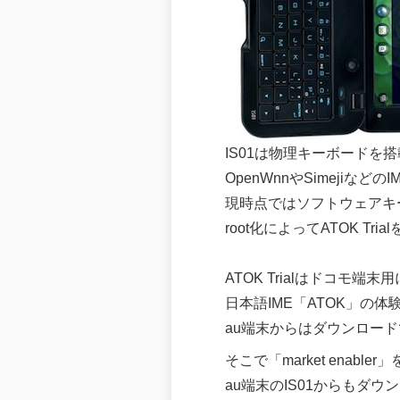
IS01は物理キーボードを
OpenWnnやSimejiな
現時点ではソフトウェアキ
root化によってATOK 
ATOK Trialはドコモ端
日本語IME「ATOK」の体
au端末からはダウンロー
そこで「market enabl
au端末のIS01からもダ