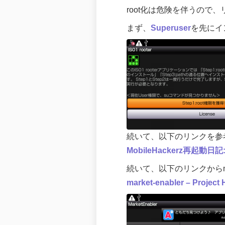
root化は危険を伴うので
まず、
Superuser
を先にイ
続いて、以下のリンクを参考
MobileHackerz再起動日
続いて、以下のリンクからma
market-enabler – Project