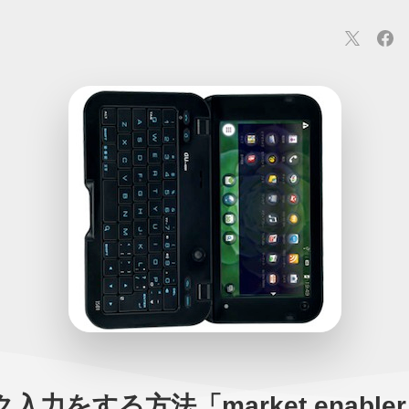
連
カメラ
ウェアラブル
スマートホーム
車・バイク
オ
ションカメラ
カメラ
回線
iPhone
iPad
Mac
Andr
入力をする方法「market enabl