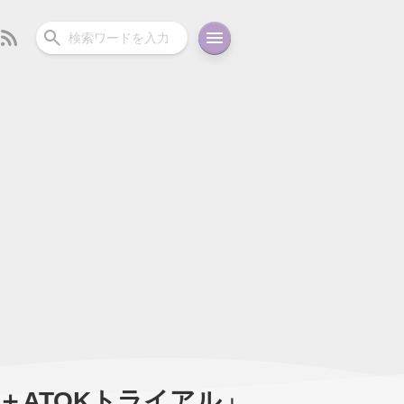
ーディオ
充電関連
その他
oid
コラム
ガイド
er＋ATOKトライアル」