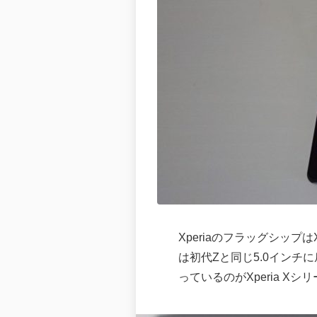
XperiaのフラッグシップはXp
は初代Zと同じ5.0イン
っているのがXperia X