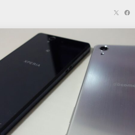
連
カメラ
ウェアラブル
スマートホーム
車・バイク
オ
ションカメラ
カメラ
回線
iPhone
iPad
Mac
Andr