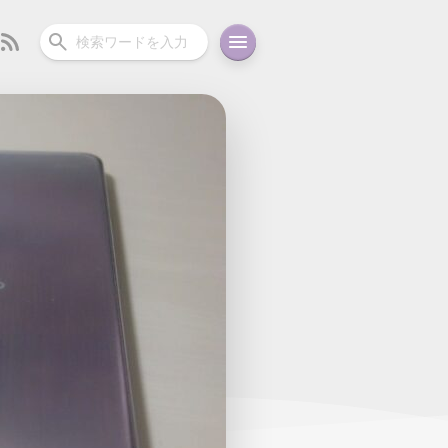
ーディオ
充電関連
その他
oid
コラム
ガイド