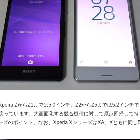
eria ZからZ1までは5.0インチ、Z2からZ5までは5.2インチで、Xper
チに戻っています。大画面化する競合機種に対して原点回帰して
シリーズのポイント。なお、Xperia XシリーズはXA、Xともに同