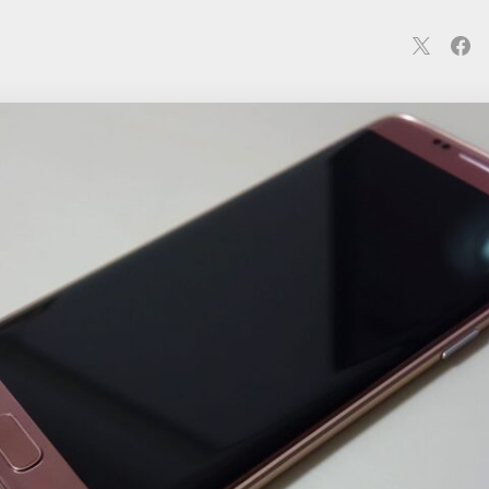
連
カメラ
ウェアラブル
スマートホーム
車・バイク
オ
ションカメラ
カメラ
回線
iPhone
iPad
Mac
Andr