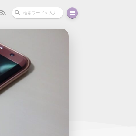
ーディオ
充電関連
その他
oid
コラム
ガイド