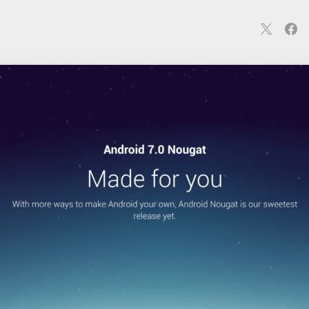
連
カメラ
ウェアラブル
スマートホーム
車・バイク
オ
ションカメラ
カメラ
回線
iPhone
iPad
Mac
Andr