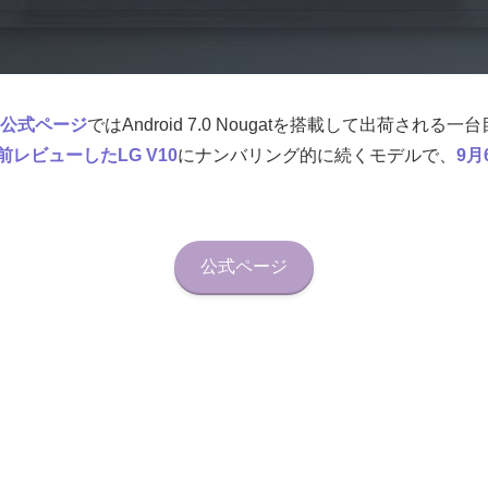
ugat公式ページ
ではAndroid 7.0 Nougatを搭載して出荷される
前レビューしたLG V10
にナンバリング的に続くモデルで、
9月
公式ページ