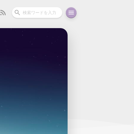
ーディオ
充電関連
その他
oid
コラム
ガイド