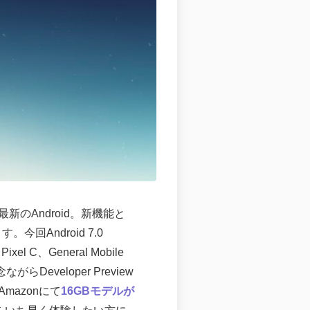
新のAndroid。新機能と
Android 7.0
el C、General Mobile
veloper Preview
mazonにて
16GBモデルが