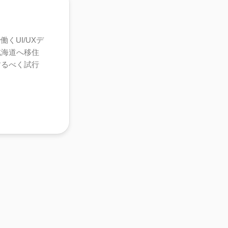
くUI/UXデ
北海道へ移住
するべく試行