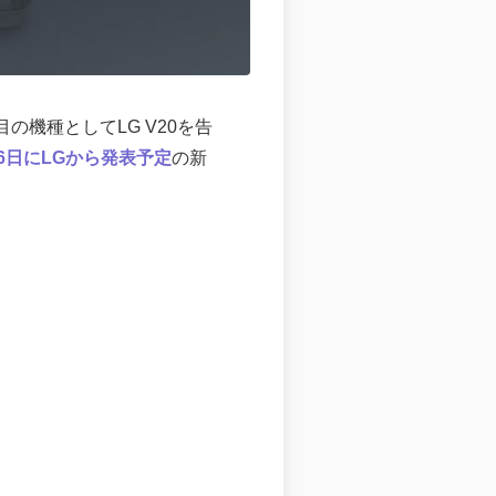
一台目の機種としてLG V20を告
6日にLGから発表予定
の新