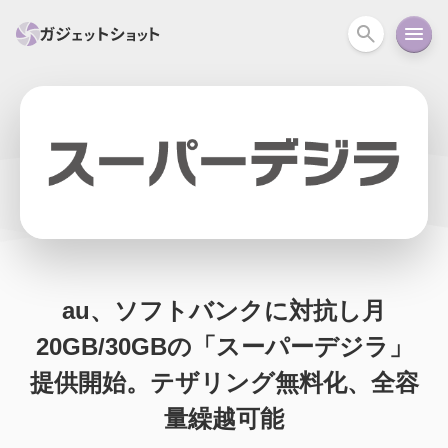
すべて
スマホ
PC関連
カメラ
ウェアラ
セール情報
スマートホーム
アクションカメラ
カメラ
回線
iPhone
iPad
Mac
Android
コラム
ガイド
ニュース
オーディオ
周辺機器
au、ソフトバンクに対抗し月
20GB/30GBの「スーパーデジラ」
提供開始。テザリング無料化、全容
量繰越可能