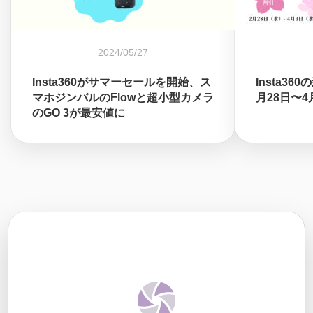
2024/05/27
Insta360がサマーセールを開始、ス
Insta3
マホジンバルのFlowと超小型カメラ
月28日〜
のGO 3が最安値に