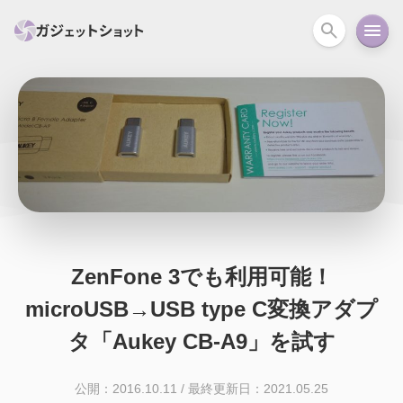
すべて
スマホ
PC関連
カメラ
ウェアラ
セール情報
スマートホーム
アクションカメラ
カメラ
回線
iPhone
iPad
Mac
Android
コラム
ガイド
ニュース
オーディオ
周辺機器
ZenFone 3でも利用可能！
microUSB→USB type C変換アダプ
タ「Aukey CB-A9」を試す
公開：2016.10.11
/
最終更新日：2021.05.25