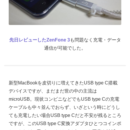
先日レビューしたZenFone 3
も問題なく充電・データ
通信が可能でした。
新型MacBookを皮切りに増えてきたUSB type C搭載
デバイスですが、まだまだ世の中の主流は
microUSB。現状コンビニなどでもUSB type Cの充電
ケーブルも中々並んでおらず、いざという時にどうし
ても充電したい場合USB type Cだと不安が残るところ
ですが、このUSB type C変換アダプタひとつコインポ