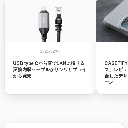
2025/02/04
USB type Cから直でLANに挿せる
CASETi
変換内臓ケーブルがサンワサプライ
ス」レビュー
から発売
合したデザイ
ース