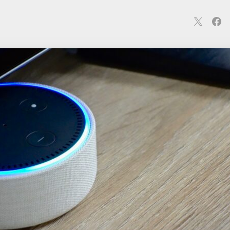
連
カメラ
ウェアラブル
スマートホーム
車・バイク
オ
ションカメラ
カメラ
回線
iPhone
iPad
Mac
Andr