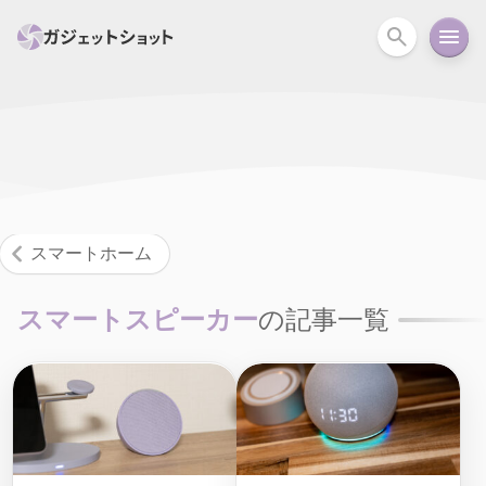
すべて
スマホ
PC関連
カメラ
ウェアラ
セール情報
スマートホーム
アクションカメラ
カメラ
スマートホーム
回線
iPhone
iPad
Mac
Android
コラム
スマートスピーカー
の記事一覧
ガイド
ニュース
オーディオ
周辺機器