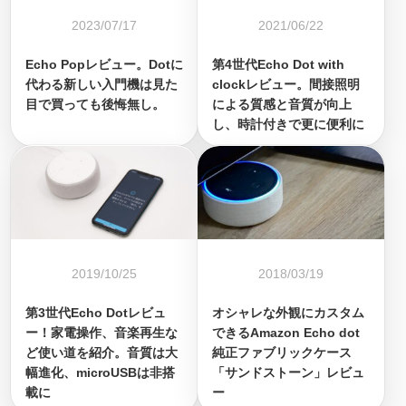
2023/07/17
2021/06/22
Echo Popレビュー。Dotに
第4世代Echo Dot with
代わる新しい入門機は見た
clockレビュー。間接照明
目で買っても後悔無し。
による質感と音質が向上
し、時計付きで更に便利に
2019/10/25
2018/03/19
第3世代Echo Dotレビュ
オシャレな外観にカスタム
ー！家電操作、音楽再生な
できるAmazon Echo dot
ど使い道を紹介。音質は大
純正ファブリックケース
幅進化、microUSBは非搭
「サンドストーン」レビュ
載に
ー