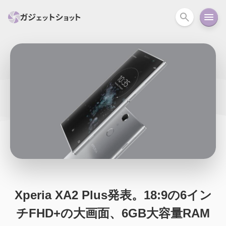
すべて
スマホ
PC関連
カメラ
ウェアラ
セール情報
スマートホーム
アクションカメラ
カメラ
回線
iPhone
iPad
Mac
Android
コラム
ガイド
ニュース
オーディオ
周辺機器
Xperia XA2 Plus発表。18:9の6イン
チFHD+の大画面、6GB大容量RAM