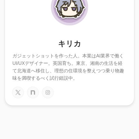
キリカ
ガジェットショットを作った人。本業はAI業界で働く
UI/UXデザイナー。英国育ち。東京、湘南の生活を経
て北海道へ移住し、理想の住環境を整えつつ乗り物趣
味を満喫するべく試行錯誤中。