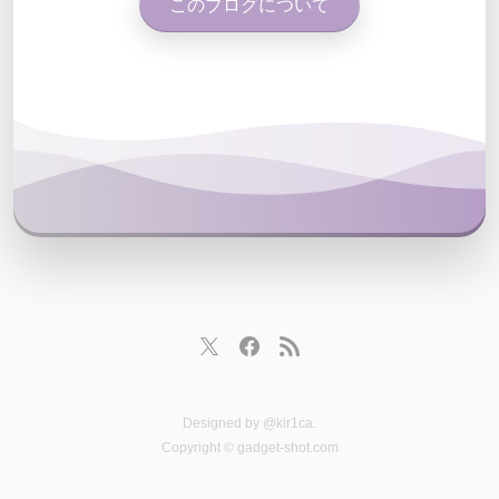
このブログについて
Designed by
@kir1ca
.
Copyright © gadget-shot.com