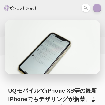
すべて
スマホ
PC関連
カメラ
ウェアラ
セール情報
スマートホーム
アクションカメラ
カメラ
回線
iPhone
iPad
Mac
Android
コラム
ガイド
ニュース
オーディオ
周辺機器
UQモバイルでiPhone XS等の最新
iPhoneでもテザリングが解禁、よ