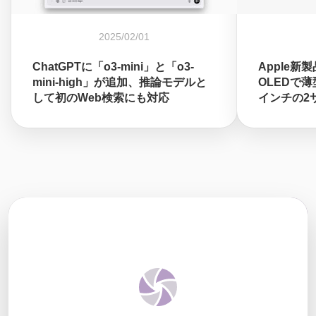
2025/02/01
ChatGPTに「o3-mini」と「o3-
Apple新製
mini-high」が追加、推論モデルと
OLEDで薄型
して初のWeb検索にも対応
インチの2