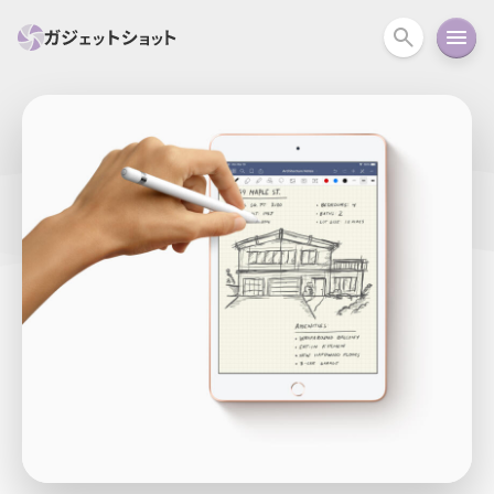
すべて
スマホ
PC関連
カメラ
ウェアラ
セール情報
スマートホーム
アクションカメラ
カメラ
回線
iPhone
iPad
Mac
Android
コラム
ガイド
ニュース
オーディオ
周辺機器