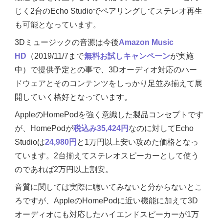
じく2台のEcho Studioでペアリングしてステレオ再生
も可能となっています。
3Dミュージックの音源は今後
Amazon Music
HD
（2019/11/7まで
無料お試しキャンペーン
が実施
中）で提供予定との事で、3Dオーディオ対応のハー
ドウェアとそのコンテンツをしっかり足並み揃えて展
開していく格好となっています。
AppleのHomePodを強く意識した製品コンセプトです
が、HomePodが
税込み35,424円
なのに対してEcho
Studioは
24,980円
と1万円以上安い攻めた価格となっ
ています。2台揃えてステレオスピーカーとして使う
のであれば2万円以上割安。
音質に関しては実際に聴いてみないと分からないとこ
ろですが、AppleのHomePodに近い機能に加えて3D
オーディオにも対応したハイエンドスピーカーが1万