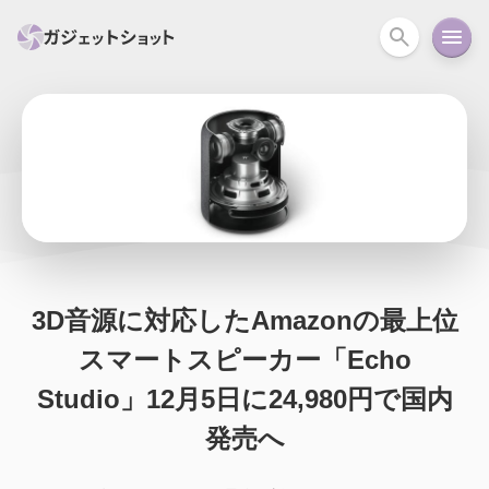
すべて
スマホ
PC関連
カメラ
ウェアラ
セール情報
スマートホーム
アクションカメラ
カメラ
回線
iPhone
iPad
Mac
Android
コラム
3D音源に対応したAmazonの最上位
ガイド
ニュース
オーディオ
周辺機器
スマートスピーカー「Echo
Studio」12月5日に24,980円で国内
発売へ