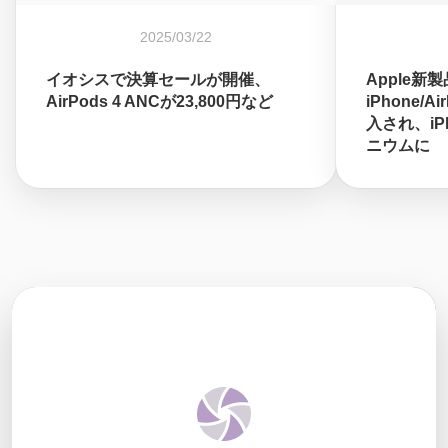
2025/03/22
イオシスで決算セールが開催、
Apple新
AirPods 4 ANCが23,800円など
iPhone/A
入され、iPh
ニウムに