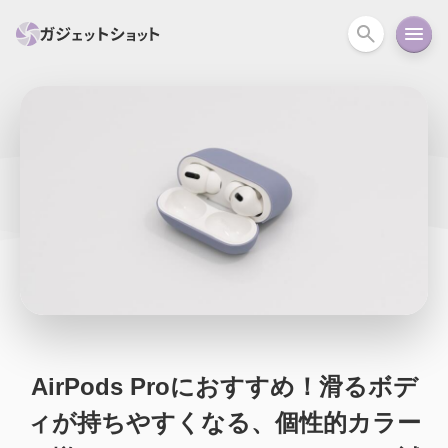
すべて
スマホ
PC関連
カメラ
ウェアラ
セール情報
スマートホーム
アクションカメラ
カメラ
回線
iPhone
iPad
Mac
Android
コラム
ガイド
ニュース
オーディオ
周辺機器
AirPods Proにおすすめ！滑るボデ
ィが持ちやすくなる、個性的カラー