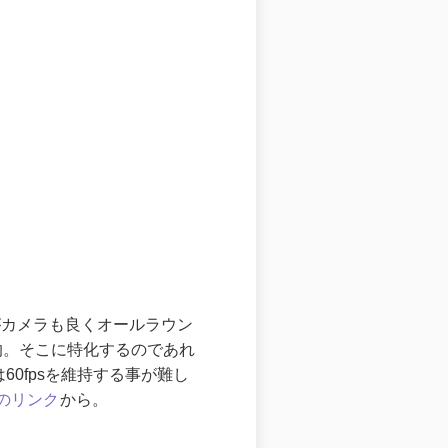
がカメラも良くオールラウン
撃的。そこに特化するのであれ
60fpsを維持する事が難し
のリンク
から。