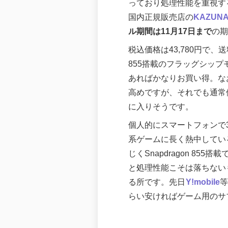
っており処理性能を重視する
国内正規販売店の
KAZUNA
ル期間は11月17日まで
の期
税込価格は43,780円で、送
855搭載のフラッグシッ
あればかなりお買い得。な
高めですが、それでも通常
に入りそうです。
個人的にスマートフォンで
系ゲームに長く熱中してい
じくSnapdragon 85
と処理性能こそは落ちないも
る所です。先日
Y!mobile
等
らい安ければゲーム用のサ