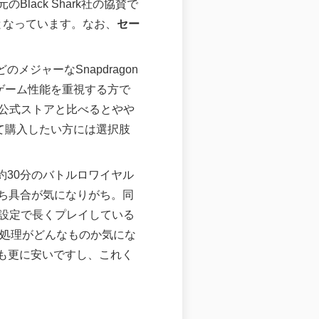
ack Shark社の協賛で
（）となっています。なお、
セー
どのメジャーなSnapdragon
ゲーム性能を重視する方で
公式ストアと比べるとやや
て購入したい方には選択肢
約30分のバトルロワイヤル
ち具合が気になりがち。同
設定で長くプレイしている
の熱処理がどんなものか気にな
よりも更に安いですし、これく