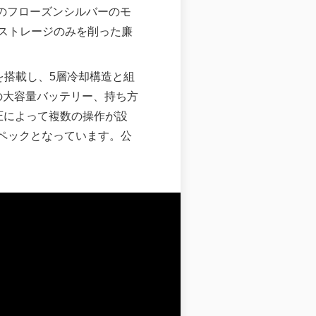
8GBのフローズンシルバーのモ
とストレージのみを削った廉
ッサを搭載し、5層冷却構造と組
mAhの大容量バッテリー、持ち方
圧によって複数の操作が設
たスペックとなっています。公