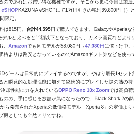
のであればお買い得な機種ですが、そこから更に今回は製造元のBl
 eSHOP
KAZUNA eSHOPにて1万円引きの税別39,800円
間限定。
料は815円。
合計44,595円
で購入できます。GalaxyやXperiaな
プモデルと比べると半額以下となっており、カメラ画質などより
お、
Amazon
でも同モデルが58,080円→
47,080円
に値下げ中。
価格よりは割安となっているのでAmazonギフト券などを使っ
3Dゲームは日常的にプレイするのですが、やはり最長1セット
ると瞬発的な処理性能に加えて継続的にプレイした際の熱の持
5搭載で冷却性能に力を入れている
OPPO Reno 10x Zoom
では高負荷
のの、手に感じる放熱が気になったので、Black Shark 2
から発売されたXperiaの低価格モデル「Xperia 8」の定価
ブ機としても全然アリですね。