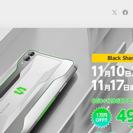
連
カメラ
ウェアラブル
スマートホーム
車・バイク
オ
ションカメラ
カメラ
回線
iPhone
iPad
Mac
Andr