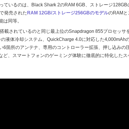
ているのは、Black Shark 2のRAM 6GB、ストレージ12
ーで発売された
RAM 12GB/ストレージ256GBのモデル
のRAM
能は同等。
どに搭載されているのと同じ最上位のSnapdragon 855プロセ
液体冷却システム、QuickCharge 4.0に対応した4,000
い6箇所のアンテナ、専用のコントローラー拡張、押し込みの
uch機能など、スマートフォンのゲーミング体験に徹底的に特化し